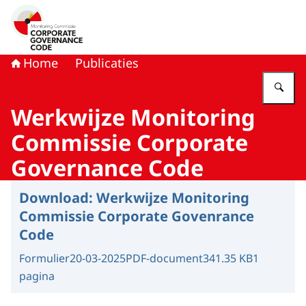
Naar de homepage van Monitoring Commissie Corporat
Home
Publicaties
Vu
Werkwijze Monitoring
Commissie Corporate
Governance Code
Download:
Werkwijze Monitoring
Commissie Corporate Govenrance
Code
Formulier
20-03-2025
PDF-document
341.35 KB
1
pagina