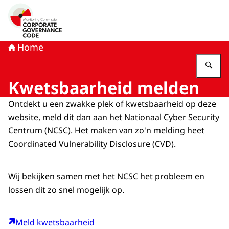
Naar de homepage van Monitoring Commissie Corporat
Home
Vu
Kwetsbaarheid melden
Ontdekt u een zwakke plek of kwetsbaarheid op deze
website, meld dit dan aan het Nationaal
Cyber Security
Centrum (NCSC). Het maken van zo'n melding heet
Coordinated Vulnerability Disclosure
(CVD).
Wij bekijken samen met het NCSC het probleem en
lossen dit zo snel mogelijk op.
Meld kwetsbaarheid