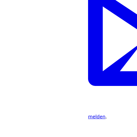
melden
.