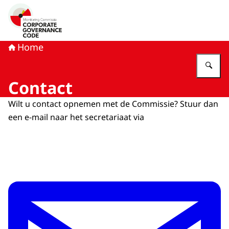
Naar de homepage van Monitoring Commissie Corporat
Home
Vu
Contact
Wilt u contact opnemen met de Commissie? Stuur dan
een e-mail naar het secretariaat via