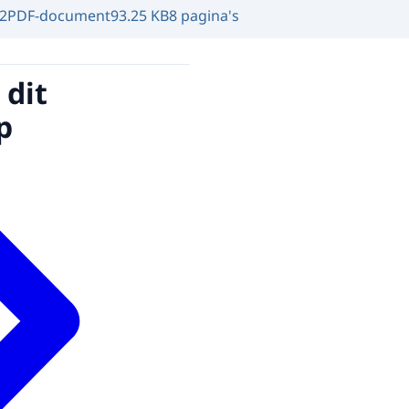
2
PDF-document
93.25 KB
8 pagina's
 dit
p