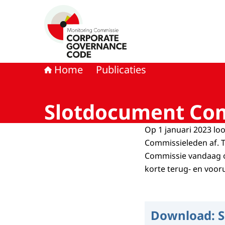
Naar de homepage van Monitoring Commissie
Home
Publicaties
Slotdocument Com
Op 1 januari 2023 lo
Commissieleden af. T
Commissie vandaag o
korte terug- en vooru
Download:
S