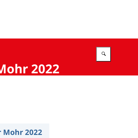
Vul in wat 
Mohr 2022
r Mohr 2022