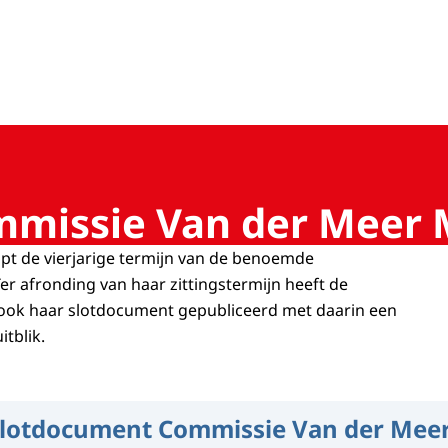
 Corporate Governance
missie Van der Meer 
opt de vierjarige termijn van de benoemde
er afronding van haar zittingstermijn heeft de
ok haar slotdocument gepubliceerd met daarin een
itblik.
lotdocument Commissie Van der Mee