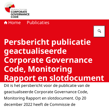
Naar de homepage van Monitoring Commissie Corporat
Home
Publicaties
Vu
Persbericht publicatie
geactualiseerde
Corporate Governance
Code, Monitoring
Rapport en slotdocument
Dit is het persbericht voor de publicatie van de
geactualiseerde Corporate Governance Code,
Monitoring Rapport en slotdocument. Op 20
december 2022 heeft de Commissie de