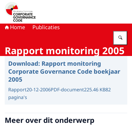
Naar de homepage van Monitoring Commissie Corporat
Home
Publicaties
Vu
Rapport monitoring 2005
Download:
Rapport monitoring
Corporate Governance Code boekjaar
2005
Rapport
20-12-2006
PDF-document
225.46 KB
82
pagina's
Meer over dit onderwerp