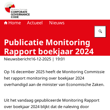
Naar de homepage van Monitoring Commissie Corporat
Home
Actueel
Nieuws
Vu
Publicatie Monitoring
Rapport boekjaar 2024
Nieuwsbericht
16-12-2025 | 19:01
Op 16 december 2025 heeft de Monitoring Commissie
het rapport monitoring over boekjaar 2024
overhandigd aan de minister van Economische Zaken.
Uit het vandaag gepubliceerde Monitoring Rapport
over boekjaar 2024 blijkt dat de naleving door