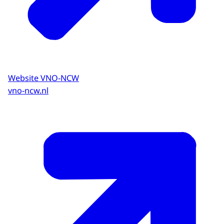
Website VNO-NCW
vno-ncw.nl