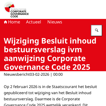
Naar de homepage van Monitoring Commissie Corporat
Home
Actueel
Nieuws
Vu
Wijziging Besluit inhoud
bestuursverslag ivm
aanwijzing Corporate
Governance Code 2025
Nieuwsbericht
03-02-2026 | 00:00
Op 2 februari 2026 is in de Staatscourant het besluit
gepubliceerd tot wijziging van het Besluit inhoud
bestuursverslag. Daarmee is de Corporate
Governance Code 2025 wettelijk verankerd. Dit