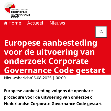
Naar de homepage van Monitoring Commissie Corporat
Home
Actueel
Nieuws
Vu
Europese aanbesteding
voor de uitvoering van
onderzoek Corporate
Governance Code gestart
Nieuwsbericht
06-08-2025 | 00:00
Europese aanbesteding volgens de openbare
procedure voor de uitvoering van onderzoek
Nederlandse Corporate Governance Code gestart