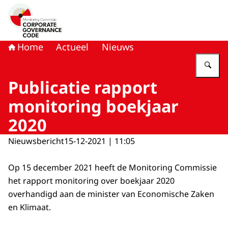
Naar de homepage van Monitoring Commissie Corporat
Home
Actueel
Nieuws
Vu
Publicatie rapport
monitoring boekjaar
2020
Nieuwsbericht
15-12-2021 | 11:05
Op 15 december 2021 heeft de Monitoring Commissie
het rapport monitoring over boekjaar 2020
overhandigd aan de minister van Economische Zaken
en Klimaat.